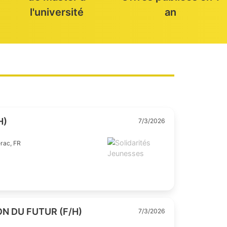
+ 50 %
+100
de master à
Offres publiées en 1
l'université
an