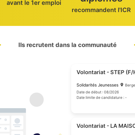
80% des
- d'1 mois
diplômés
avant le 1er emploi
recommandent l'ICR
Ils recrutent dans la communauté