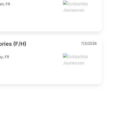
- STEP (F/H)
7/3/20
nesses
Bergerac, FR
8/2026
didature : -
 - LA MAISON DU FUTUR (F/H)
7/3/20
nesses
Ploéven, FR
8/2026