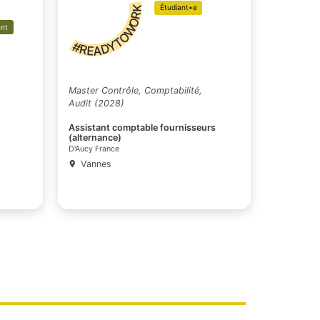
Donia EL GUESS
Liam SENE
Diplômé•e
Étudiant•e
#READYTOWORK
Alumni adhérent
 parcours Droit
Master Contrôle, Comptabilité,
nationales (DU)
Audit (2028)
Assistant comptable fournisseurs
le-Main
(alternance)
D'Aucy France