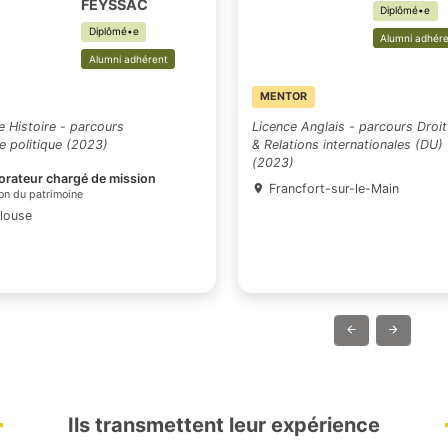
Hippolyte
FEYSSAC
Diplômé•e
Alumni adhérent
MENTOR
Licence Histoire - parcours
Licence Anglais -
Science politique (2023)
& Relations inter
(2023)
Collaborateur chargé de mission
Francfort-sur-
Fondation du patrimoine
Toulouse