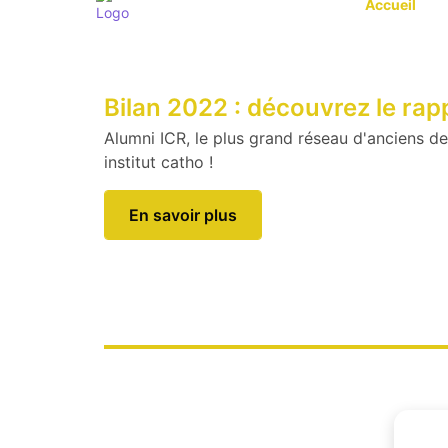
Accueil
La session 2026 des Classes 
de la Gendarmerie nationale e
Vous souhaitez intégrer la Gendarmerie natio
ou passer un concours de catégorie A de la
fonction publique ? Vous êtes titulaire d'un 
boursier ou en droit de l'être ? Les Classes P
Talents (CPT) de la Gendarmerie nationale son
Lire la suite...