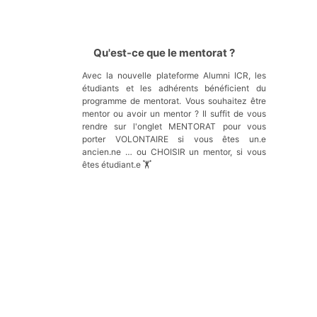
Qu'est-ce que le mentorat ?
Avec la nouvelle plateforme Alumni ICR, les
étudiants et les adhérents bénéficient du
programme de mentorat. Vous souhaitez être
mentor ou avoir un mentor ? Il suffit de vous
rendre sur l'onglet MENTORAT pour vous
porter VOLONTAIRE si vous êtes un.e
ancien.ne … ou CHOISIR un mentor, si vous
êtes étudiant.e 🏋️