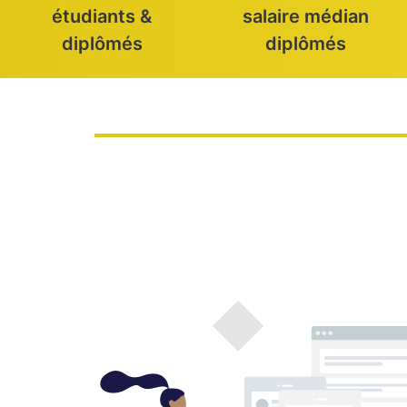
~ 900
2 200 € /
adhérents
mois
étudiants &
salaire médian
diplômés
diplômés