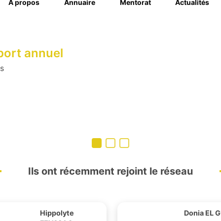
À propos
Annuaire
Mentorat
Actualités
Prépas Talents
st ouverte !
nale
bac+5,
répas
t...
Ils ont récemment rejoint le réseau